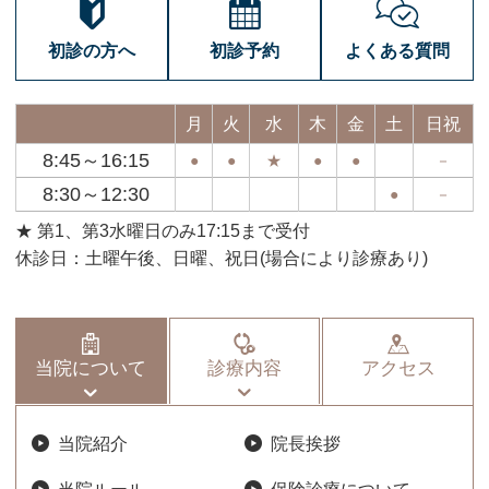
初診の方へ
初診予約
よくある質問
月
火
水
木
金
土
日祝
8:45～16:15
●
●
★
●
●
－
8:30～12:30
●
－
★ 第1、第3水曜日のみ17:15まで受付
休診日：土曜午後、日曜、祝日(場合により診療あり)
当院について
診療内容
アクセス
当院紹介
院長挨拶
当院ルール
保険診療について