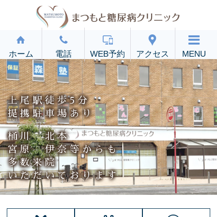
ホーム
電話
WEB予約
アクセス
上尾駅徒歩5分
提携駐車場あり
桶川 北本
宮原 伊奈等からも
多数来院
いただいております