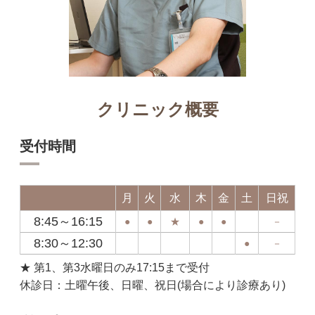
クリニック概要
受付時間
月
火
水
木
金
土
日祝
8:45～16:15
●
●
★
●
●
－
8:30～12:30
●
－
★ 第1、第3水曜日のみ17:15まで受付
休診日：土曜午後、日曜、祝日(場合により診療あり)